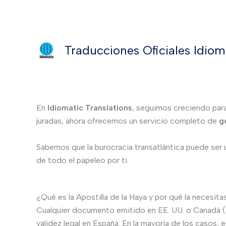
Ir
al
contenido
Nuevo Servicio: Apostill
Traducciones Oficiales Idiom
EE. UU. y Canadá
Nuevo Servicio: Apostillas y Antecedentes Penales
En
Idiomatic Translations
, seguimos creciendo para
juradas, ahora ofrecemos un servicio completo de
g
Sabemos que la burocracia transatlántica puede ser u
de todo el papeleo por ti.
¿Qué es la Apostilla de la Haya y por qué la necesita
Cualquier documento emitido en EE. UU. o Canadá (co
validez legal en España. En la mayoría de los casos, 