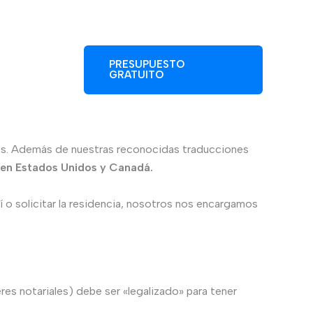
I) para documentos de
PRESUPUESTO
GRATUITO
ales. Además de nuestras reconocidas traducciones
 en Estados Unidos y Canadá.
í o solicitar la residencia, nosotros nos encargamos
es notariales) debe ser «legalizado» para tener