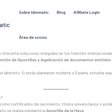
Sobre Idiomatic
Blog
Affiliate Login
as y Antecedentes Penales (FB
atic
Área de socios
 (FBI) para documentos de EE. UU. y Canadá
 ofrecerte soluciones integrales en tus trámites internacion
estión de Apostillas y legalización de documentos emitidos
n laberinto. Si estás planeando mudarte a España, estudiar aqu
s?
mo certificados de nacimiento, títulos universitarios o poder
esto se realiza mediante la
Apostilla de la Haya
.