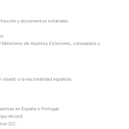
efunción y documentos notariales.
s.
el Ministerio de Asuntos Exteriores, consulados y
n visado o la nacionalidad española.
uentras en España o Portugal.
mpo récord.
ton D.C.